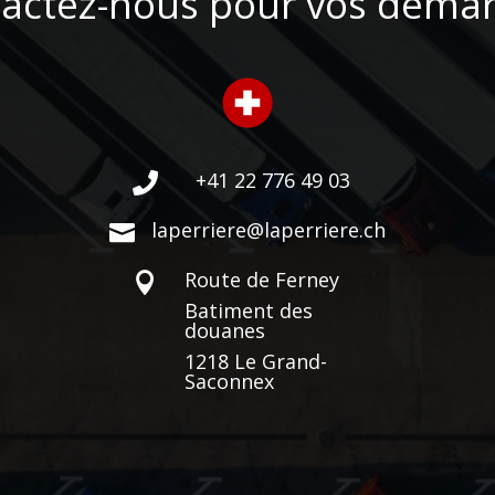
actez-nous pour vos déma
+41 22 776 49 03

laperriere@laperriere.ch

Route de Ferney

Batiment des
douanes
1218 Le Grand-
Saconnex